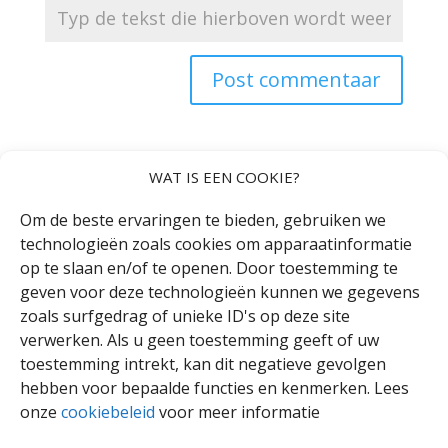
WAT IS EEN COOKIE?
Om de beste ervaringen te bieden, gebruiken we
technologieën zoals cookies om apparaatinformatie
op te slaan en/of te openen. Door toestemming te
geven voor deze technologieën kunnen we gegevens
Recente berichten
zoals surfgedrag of unieke ID's op deze site
Begeleider. Deeltijdbaan – Vaste aanstelling
verwerken. Als u geen toestemming geeft of uw
30 jaar Info-Sourds in Brussel
toestemming intrekt, kan dit negatieve gevolgen
hebben voor bepaalde functies en kenmerken. Lees
«Info-Sourds steunen is investeren in waardigheid»
onze
cookiebeleid
voor meer informatie
Deeltijd CDR-trainer
Seminar over de specifieke kenmerken van het SISB-