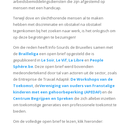
arbeidsbemiddelingsdiensten die zijn afgestemd op
mensen met een handicap.
Terwijl dove en slechthorende mensen al te maken
hebben met discriminatie en obstakel na obstakel
tegenkomen bij het zoeken naar werk, is het onlogisch om
op deze begrotingen te bezuinigen!
Om die reden heeft Info-Sourds de Bruxelles samen met
de
Brailleliga
een open brief opgesteld die is
gepubliceerd in
Le Soir
,
Le Vif
,
La Libre
en
People
Sphère.be
. Deze open brief werd bovendien
medeondertekend door tal van actoren uit de sector, zoals
de Entreprise de Travail Adapté:
De Workshops van de
Toekomst
, de
Vereniging van ouders van Franstalige
kinderen met een gehoorbeperking (APEDAF)
en de
Centrum Begrijpen en Spreken
die zich allebei inzetten
om toekomstige generaties een professionele toekomst te
bieden.
Om de volledige open brief te lezen, klik hieronder: