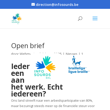
direction@infosourds.be
Open brief
door
Webmaster
|
14 nov 2025
|
Nieuws
|
1
commentaar
Ieder
een
aan
het werk. Echt
iedereen?
Ons land streeft naar een arbeidsparticipatie van 80%,
maar bezuinigt steeds meer op de financiële steun voor