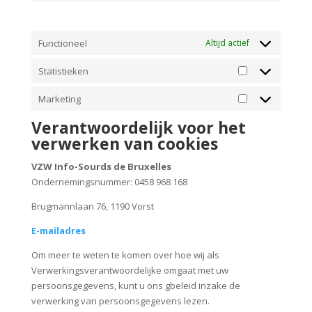
facebook
gaan
met
Functioneel
Altijd actief
de
dienst
Statistieken
#!trpst#trp-
Statistieken
gettext-
Marketing
data-
Marketing
trpgettextorigina
Verantwoordelijk voor het
verwerken van cookies
VZW Info-Sourds de Bruxelles
Ondernemingsnummer: 0458 968 168
Brugmannlaan 76, 1190 Vorst
E-mailadres
Om meer te weten te komen over hoe wij als
Verwerkingsverantwoordelijke omgaat met uw
persoonsgegevens, kunt u ons gbeleid inzake de
verwerking van persoonsgegevens lezen.