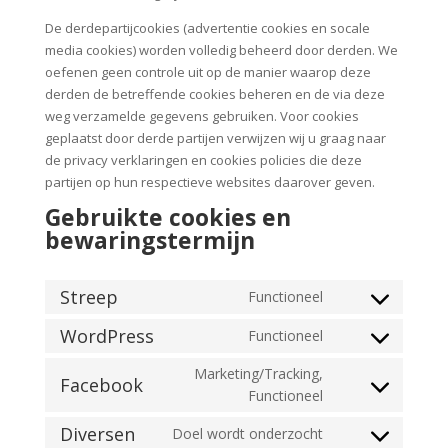
De derdepartijcookies (advertentie cookies en socale
media cookies) worden volledig beheerd door derden. We
oefenen geen controle uit op de manier waarop deze
derden de betreffende cookies beheren en de via deze
weg verzamelde gegevens gebruiken. Voor cookies
geplaatst door derde partijen verwijzen wij u graag naar
de privacy verklaringen en cookies policies die deze
partijen op hun respectieve websites daarover geven.
Gebruikte cookies en
bewaringstermijn
Streep
Functioneel
Toestemming
voor
WordPress
Functioneel
Toestemming
servicestreep
voor
Marketing/Tracking,
Facebook
service
Functioneel
Toestemming
wordpress
voor
Diversen
Doel wordt onderzocht
service
Akkoord