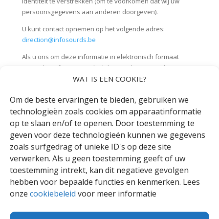
identiteit te verstrekken (om te voorkomen dat wij uw
persoonsgegevens aan anderen doorgeven).
U kunt contact opnemen op het volgende adres:
direction@infosourds.be
Als u ons om deze informatie in elektronisch formaat
verzoekt, zullen wij u ook elektronisch antwoorden, tenzij
u ons anders instrueert.
WAT IS EEN COOKIE?
In overeenstemming met de privacyregelgeving wordt uw
Om de beste ervaringen te bieden, gebruiken we
verzoek binnen dertig dagen behandeld vanaf het
technologieën zoals cookies om apparaatinformatie
moment dat wij in het bezit zijn van alle informatie die
op te slaan en/of te openen. Door toestemming te
nodig is om uw verzoek te verwerken. Als uw verzoek
geven voor deze technologieën kunnen we gegevens
complex is, kan deze termijn met maximaal twee maanden
zoals surfgedrag of unieke ID's op deze site
worden verlengd, we zullen u hierover echter vooraf
verwerken. Als u geen toestemming geeft of uw
informeren.
toestemming intrekt, kan dit negatieve gevolgen
U heeft ook het recht om in beroep te gaan bij de Autoriteit
hebben voor bepaalde functies en kenmerken. Lees
Persoonsgegevens, Drukpersstraat 35, 1000 Brussel, of
onze
cookiebeleid
voor meer informatie
per e-mail via contact@apd-gba.be.
contact@apd-gba.be
We kunnen dit privacybeleid wijzigen, bijvoorbeeld in