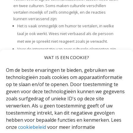
en twee culturen. Soms maken culturele verschillen
vertalen moeilijk of zelfs onmogelijk, en de reacties
kunnen verrassend zijn:
Het is vaak onmogelijk om humor te vertalen, in welke
taal je ook werkt. Wees niet verbaasd als de persoon
met wie je spreekt niet reageert zoals je verwacht.
Voor de interpretatie van zeer culturele elementen zijn
lange zinnen nodig. Bijvoorbeeld, alle elementen met
WAT IS EEN COOKIE?
betrekking tot muziek hebben vaak weinig weerklank
Om de beste ervaringen te bieden, gebruiken we
voor de dovengemeenschap en omgekeerd, het
technologieën zoals cookies om apparaatinformatie
Congres van Milaan of Santiago de Compostela
op te slaan en/of te openen. Door toestemming te
betekenen niets voor horende mensen.
geven voor deze technologieën kunnen we gegevens
Als je specifieke termen of acroniemen gebruikt, zelfs
zoals surfgedrag of unieke ID's op deze site
als alle deelnemers ze begrijpen, kan de tolk je vragen
verwerken. Als u geen toestemming geeft of uw
om ze duidelijker te maken. Het is erg moeilijk om dingen
toestemming intrekt, kan dit negatieve gevolgen
te vertalen die niet logisch zijn.
hebben voor bepaalde functies en kenmerken. Lees
Op dezelfde manier moeten dove mensen voorzichtig
onze
cookiebeleid
voor meer informatie