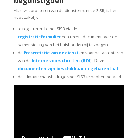
begunstigden
Als u wilt profiteren van de diensten van de SISB, is het
noodzakelijk :
te registreren bij het SISB via de
registratieformulier
een recent document over de
samenstelling van het huishouden bij te voegen.
de
Presentiatie van de dienst
en voor het accepteren
Interne voorschriften (ROI)
. Deze
van de
documenten zijn beschikbaar in gebarentaal
.
de lidmaatschapsbijdrage voor SISB te hebben betaald