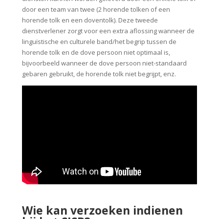
door een team van twee (2 horende tolken of een
horende tolk en een doventolk). Deze tweede
dienstverlener zorgt voor een extra aflossing wanneer de
linguïstische en culturele band/het begrip tussen de
horende tolk en de dove persoon niet optimaal is,
bijvoorbeeld wanneer de dove persoon niet-standaard
gebaren gebruikt, de horende tolk niet begrijpt, enz.
Wie kan verzoeken indienen