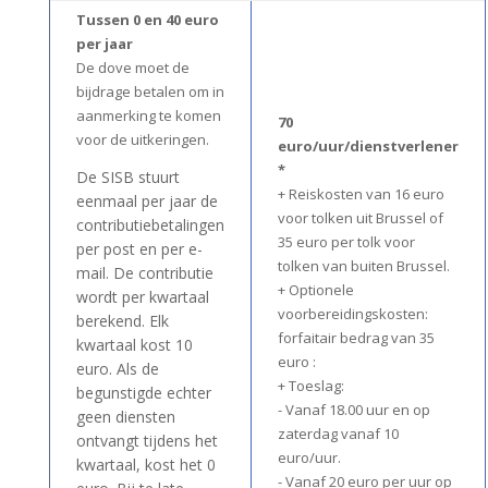
Tussen 0 en 40 euro
per jaar
De dove moet de
bijdrage betalen om in
aanmerking te komen
70
voor de uitkeringen.
euro/uur/dienstverlener
*
De SISB stuurt
+ Reiskosten van 16 euro
eenmaal per jaar de
voor tolken uit Brussel of
contributiebetalingen
35 euro per tolk voor
per post en per e-
tolken van buiten Brussel.
mail. De contributie
+ Optionele
wordt per kwartaal
voorbereidingskosten:
berekend. Elk
forfaitair bedrag van 35
kwartaal kost 10
euro :
euro. Als de
+ Toeslag:
begunstigde echter
- Vanaf 18.00 uur en op
geen diensten
zaterdag vanaf 10
ontvangt tijdens het
euro/uur.
kwartaal, kost het 0
- Vanaf 20 euro per uur op