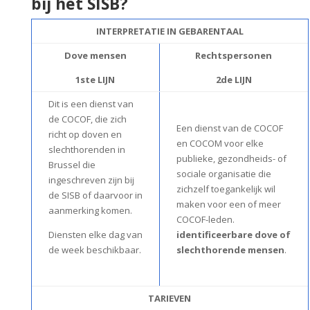
bij het SISB?
INTERPR
ETATIE IN GEBARENTAAL
Dove mensen
Rechtspersonen
1ste LIJN
2de LIJN
Dit is een dienst van
de COCOF, die zich
Een dienst van de COCOF
richt op doven en
en COCOM voor elke
slechthorenden in
publieke, gezondheids- of
Brussel die
sociale organisatie die
ingeschreven zijn bij
zichzelf toegankelijk wil
de SISB of daarvoor in
maken voor een of meer
aanmerking komen.
COCOF-leden.
Diensten elke dag van
identificeerbare dove of
de week beschikbaar.
slechthorende mensen
.
TARIEVEN