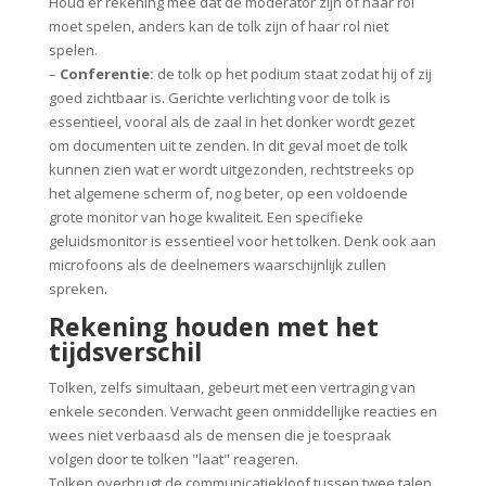
Houd er rekening mee dat de moderator zijn of haar rol
moet spelen, anders kan de tolk zijn of haar rol niet
spelen.
–
Conferentie:
de tolk op het podium staat zodat hij of zij
goed zichtbaar is. Gerichte verlichting voor de tolk is
essentieel, vooral als de zaal in het donker wordt gezet
om documenten uit te zenden. In dit geval moet de tolk
kunnen zien wat er wordt uitgezonden, rechtstreeks op
het algemene scherm of, nog beter, op een voldoende
grote monitor van hoge kwaliteit. Een specifieke
geluidsmonitor is essentieel voor het tolken. Denk ook aan
microfoons als de deelnemers waarschijnlijk zullen
spreken.
Rekening houden met het
tijdsverschil
Tolken, zelfs simultaan, gebeurt met een vertraging van
enkele seconden. Verwacht geen onmiddellijke reacties en
wees niet verbaasd als de mensen die je toespraak
volgen door te tolken "laat" reageren.
Tolken overbrugt de communicatiekloof tussen twee talen