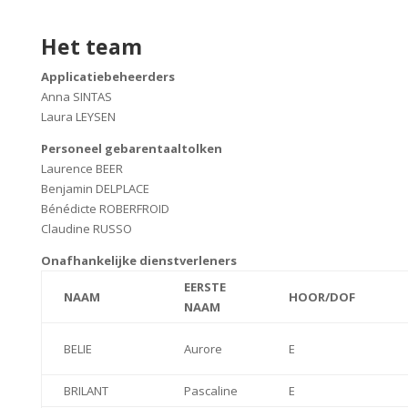
Het team
Applicatiebeheerders
Anna SINTAS
Laura LEYSEN
Personeel gebarentaaltolken
Laurence BEER
Benjamin DELPLACE
Bénédicte ROBERFROID
Claudine RUSSO
Onafhankelijke dienstverleners
EERSTE
NAAM
HOOR/DOF
NAAM
BELIE
Aurore
E
BRILANT
Pascaline
E