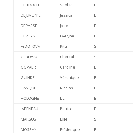
DE TROCH
Sophie
E
DEJEMEPPE
Jessica
E
DEPASSE
Jade
E
DEVUYST
Evelyne
E
FEDOTOVA
Rita
S
GERDAAG
Chantal
S
GOVAERT
Caroline
E
GUINDÉ
Véronique
E
HANQUET
Nicolas
E
HOLOGNE
Liz
E
JABENEAU
Patrice
E
MARSUS
Julie
S
MOSSAY
Frédérique
E