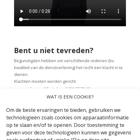
Bent u niet tevreden?
Begunstigden hebben om verschillende redenen (bv.
kwaliteit van de dienstverlening) het recht een klacht in te
dienen.
Klachten moeten worden gericht:
per video via WhatsApp:
0491 37 71 10
WAT IS EEN COOKIE?
via het
klachtenformulier
aan
FGC overeenkomstig
artikel 110 van het decreet -
Om de beste ervaringen te bieden, gebruiken we
17/01/2014 - betreffende de inclusie van personen met
technologieën zoals cookies om apparaatinformatie
een handicap op het volgende e-mailadres:
op te slaan en/of te openen. Door toestemming te
geven voor deze technologieën kunnen we gegevens