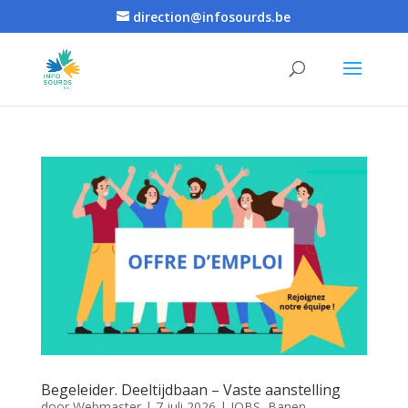
direction@infosourds.be
Begeleider. Deeltijdbaan – Vaste aanstelling
door
Webmaster
|
7 juli 2026
|
JOBS
,
Banen -