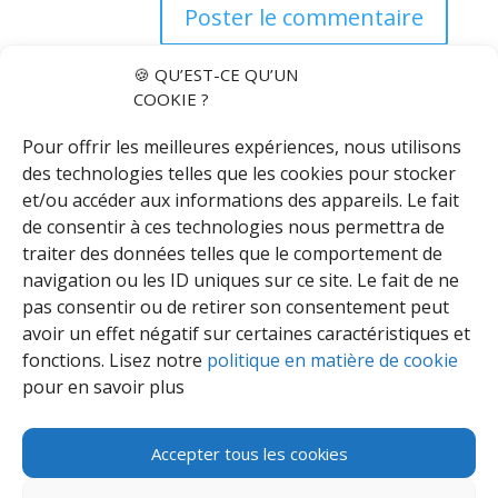
🍪 QU’EST-CE QU’UN
COOKIE ?
Pour offrir les meilleures expériences, nous utilisons
des technologies telles que les cookies pour stocker
et/ou accéder aux informations des appareils. Le fait
de consentir à ces technologies nous permettra de
traiter des données telles que le comportement de
Articles récents
navigation ou les ID uniques sur ce site. Le fait de ne
Accompagnateur.trice Emploi ½ temps – CDI
pas consentir ou de retirer son consentement peut
30 ans d’Info-Sourds de Bruxelles
avoir un effet négatif sur certaines caractéristiques et
fonctions. Lisez notre
politique en matière de cookie
« Soutenir Info-Sourds, c’est investir dans la dignité »
pour en savoir plus
Formateur.trice CDR Temps partiel
Séminaire autours des spécificités du public du SISB et des
binômes entre interprètes sourds et entendants
Accepter tous les cookies