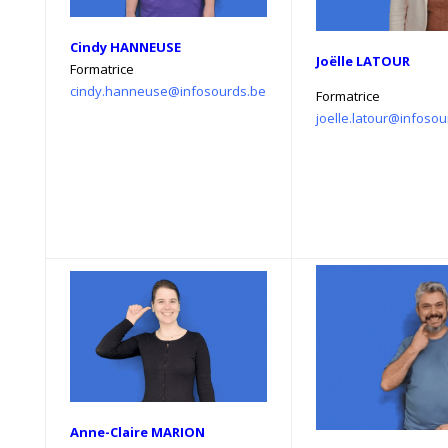
Cindy HANNEUSE
Joëlle LATOUR
Formatrice
cindy.hanneuse@infosourds.be
Formatrice
joelle.latour@infoso
Anne-Claire MARION