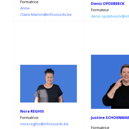
Formatrice
Denis OPDEBEECK
Anne-
Formateur
Claire.Marion@infosourds.be
denis.opdebeeck@in
Nora REGHIS
Justine SCHOENMA
Formatrice
nora.reghis@infosourds.be
Formatrice