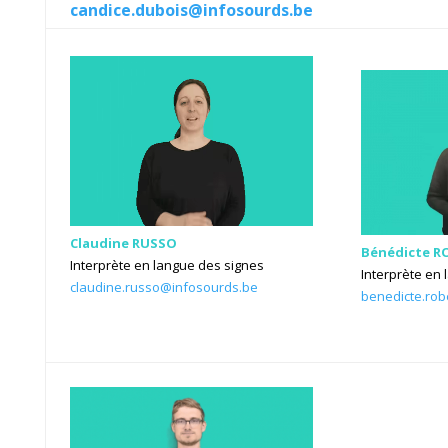
candice.dubois@infosourds.be
Claudine RUSSO
Bénédicte R
Interprète en langue des signes
Interprète en
claudine.russo@infosourds.be
benedicte.rob