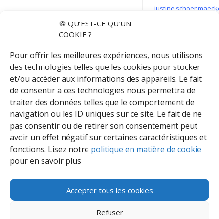
justine.schoenmaeck
🍪 QU’EST-CE QU’UN
COOKIE ?
Pour offrir les meilleures expériences, nous utilisons
des technologies telles que les cookies pour stocker
et/ou accéder aux informations des appareils. Le fait
de consentir à ces technologies nous permettra de
Organe d’Administration :
traiter des données telles que le comportement de
Jean-Louis HAZARD, Président
navigation ou les ID uniques sur ce site. Le fait de ne
Marie-Sophie VAN DEN ABEELE, Vice-Présidente
pas consentir ou de retirer son consentement peut
Simon DE BROUWER, Trésorier
avoir un effet négatif sur certaines caractéristiques et
Martine FRAITURE, Secrétaire
fonctions. Lisez notre
politique en matière de cookie
pour en savoir plus
Stéphanie MELKEBEKE, Administratrice
Accepter tous les cookies
Refuser