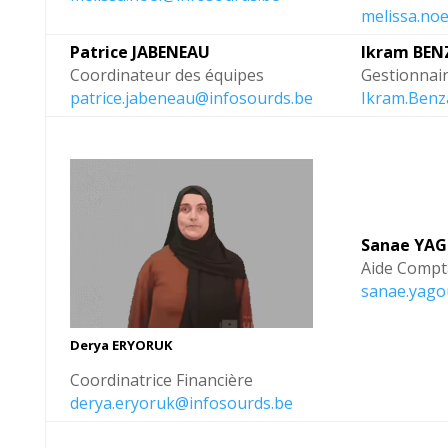
melissa.no
Patrice JABENEAU
Ikram BE
Coordinateur des équipes
Gestionnai
patrice.jabeneau@infosourds.be
Ikram.Benz
Sanae YA
Aide Compt
sanae.yago
Derya ERYORUK
Coordinatrice Financière
derya.eryoruk@infosourds.be