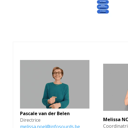
Pascale van der Belen
Melissa N
Directrice
Coordinatr
melissa.noel@infosourds.be