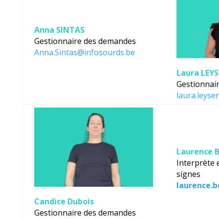
Anna SINTAS
Gestionnaire des demandes
Anna.Sintas@infosourds.be
Laura LEY
Gestionnai
laura.leys
Laurence 
Interprète 
signes
laurence.
Candice Dubois
Gestionnaire des demandes