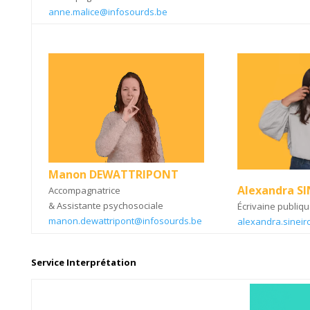
anne.malice@infosourds.be
Manon DEWATTRIPONT
Alexandra SI
Accompagnatrice
& Assistante psychosociale
Écrivaine publiq
manon.dewattripont@infosourds.be
alexandra.sinei
Service Interprétation