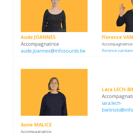
Aude JOANNES
Florence VA
Accompagnatrice
Accompagnatrice
aude.joannes@infosourds.be
florence.vanda
Lara LECH-BI
Accompagnatr
lara.lech-
bielinski@inf
Anne MALICE
Accompagnatrice