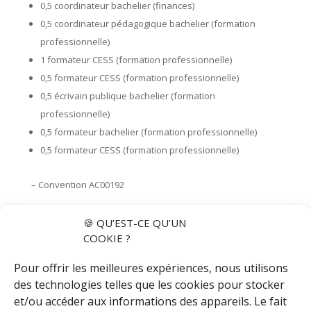
0,5 coordinateur bachelier (finances)
0,5 coordinateur pédagogique bachelier (formation
professionnelle)
1 formateur CESS (formation professionnelle)
0,5 formateur CESS (formation professionnelle)
0,5 écrivain publique bachelier (formation
professionnelle)
0,5 formateur bachelier (formation professionnelle)
0,5 formateur CESS (formation professionnelle)
– Convention AC00192
1 gestionnaire des demandes CESS (SISB/SACIPS
🍪 QU’EST-CE QU’UN
COCOF)
COOKIE ?
Convention Maribel Social : 13/00/004 :
Pour offrir les meilleures expériences, nous utilisons
0,4 ETP support média (service communication)
des technologies telles que les cookies pour stocker
0,5 ETP aide-comptable (comptabilité
)
et/ou accéder aux informations des appareils. Le fait