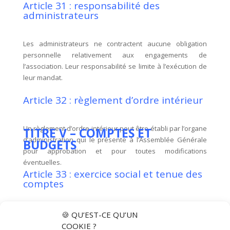
Article 31 : responsabilité des
administrateurs
Les administrateurs ne contractent aucune obligation
personnelle relativement aux engagements de
l’association. Leur responsabilité se limite à l’exécution de
leur mandat.
Article 32 : règlement d’ordre intérieur
Un règlement d’ordre intérieur peut être établi par l’organe
TITRE V – COMPTES ET
d’administration qui le présente à l’Assemblée Générale
BUDGETS
pour approbation et pour toutes modifications
éventuelles.
Article 33 : exercice social et tenue des
comptes
L’exercice social de l’association commence le 1er janvier
🍪 QU’EST-CE QU’UN
et se termine le 31 décembre suivant.
COOKIE ?