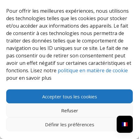
L’organe d’administration établit les comptes de l’année
Pour offrir les meilleures expériences, nous utilisons
écoulée selon les dispositions prévues au Livre 3 du Code
des technologies telles que les cookies pour stocker
des sociétés et des associations tel qu’adopté par la loi du
23 mars 2019 et au Livre III, Titre 3, Chapitre 2 du Code de
et/ou accéder aux informations des appareils. Le fait
droit économique tel que modifié par la loi du 15 avril 2018,
de consentir à ces technologies nous permettra de
ainsi que le budget de l’année suivante.
traiter des données telles que le comportement de
Les comptes et le budget sont soumis à l’approbation de
navigation ou les ID uniques sur ce site. Le fait de ne
l’Assemblée Générale annuelle, au plus tard le 30 juin de
pas consentir ou de retirer son consentement peut
l’année qui suit l’exercice écoulé et en tout cas avant de le
avoir un effet négatif sur certaines caractéristiques et
soumettre au pouvoir subsidiant.
fonctions. Lisez notre
politique en matière de cookie
TITRE VI – DISSOLUTION,
pour en savoir plus
LIQUIDATION, apport à titre
gratuit d’universalité,
Accepter tous les cookies
transformation
Article 34 : dissolution
Refuser
Définir les préférences
Sauf dissolution judiciaire, seule l’Assemblée Générale
peut prononcer la dissolution de l’association