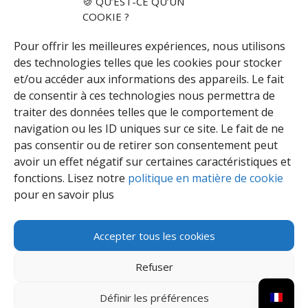
🍪 QU’EST-CE QU’UN
COOKIE ?
Les Rapports d’activités précédents :
Pour offrir les meilleures expériences, nous utilisons
Rapport d’activités 2024 – PDF
des technologies telles que les cookies pour stocker
et/ou accéder aux informations des appareils. Le fait
Rapport d’activités 2023 – PDF
de consentir à ces technologies nous permettra de
Rapport d’activités 2022 – PDF
traiter des données telles que le comportement de
Rapport d’activités 2021 – PDF
navigation ou les ID uniques sur ce site. Le fait de ne
pas consentir ou de retirer son consentement peut
Rapport d’activités 2020 – PDF
avoir un effet négatif sur certaines caractéristiques et
fonctions. Lisez notre
politique en matière de cookie
pour en savoir plus
Accepter tous les cookies
Refuser
Définir les préférences
Développé par
IMAGO-SERVICES et hébergé par