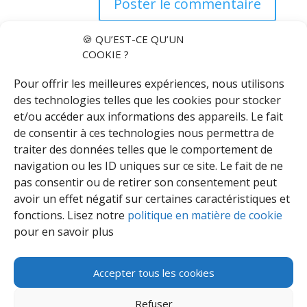
🍪 QU’EST-CE QU’UN
COOKIE ?
Pour offrir les meilleures expériences, nous utilisons
des technologies telles que les cookies pour stocker
et/ou accéder aux informations des appareils. Le fait
de consentir à ces technologies nous permettra de
traiter des données telles que le comportement de
Articles récents
navigation ou les ID uniques sur ce site. Le fait de ne
Accompagnateur.trice Emploi ½ temps – CDI
pas consentir ou de retirer son consentement peut
30 ans d’Info-Sourds de Bruxelles
avoir un effet négatif sur certaines caractéristiques et
fonctions. Lisez notre
politique en matière de cookie
« Soutenir Info-Sourds, c’est investir dans la dignité »
pour en savoir plus
Formateur.trice CDR Temps partiel
Séminaire autours des spécificités du public du SISB et des
binômes entre interprètes sourds et entendants
Accepter tous les cookies
Refuser